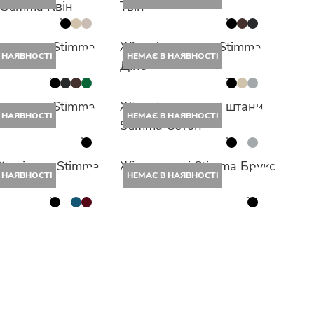
 Stimma Квін
Твін
 джогери Stimma
Жіночі джогери Stimma
 НАЯВНОСТІ
НЕМАЄ В НАЯВНОСТІ
Діно
 джогери Stimma
Жіночі спортивні штани
 НАЯВНОСТІ
НЕМАЄ В НАЯВНОСТІ
Stimma Сетон
й світшот Stimma
Жіноче худі Stimma Брукс
 НАЯВНОСТІ
НЕМАЄ В НАЯВНОСТІ