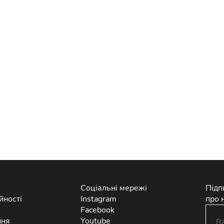
Соціальні мережі
Підп
йності
Instagram
про 
Facebook
ння
Youtube