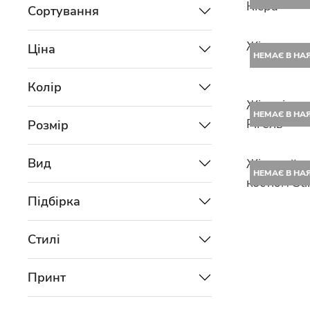
Кієра
Сортування
Жіноче ху
Ціна
НЕМАЄ В НА
Колір
Жіночі дж
НЕМАЄ В НА
Рігель
Розмір
Вид
Жіночий с
НЕМАЄ В НА
костюм St
Підбірка
Стилі
Принт