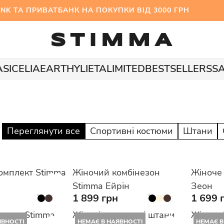
 ТА ПРИВАТБАНК НА ПОКУПКИ ВІД 3000 ГРН МІ
A
SICELIA
EARTHY
LIETA
LIMITED
BESTSELLERS
S
Переглянути все
Спортивні костюми
Штани
омплект Stimma
Жіночий комбінезон
Жіноче 
Stimma Ейрін
Зеон
1 899 грн
1 699 
огери Stimma
Жіночі спортивні штани
Жіночи
ЯВНОСТІ
НЕМАЄ В НАЯВНОСТІ
НЕМАЄ В