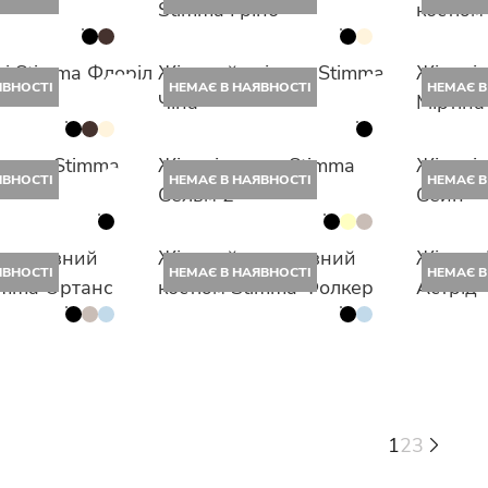
Stimma Гріно
костюм
ді Stimma Флоріл
Жіночий світшот Stimma
Жіночі
ЯВНОСТІ
НЕМАЄ В НАЯВНОСТІ
НЕМАЄ В
Чіна
Міртіна
огери Stimma
Жіночі шорти Stimma
Жіночі
ЯВНОСТІ
НЕМАЄ В НАЯВНОСТІ
НЕМАЄ В
Сельм 2
Сейн
портивний
Жіночий спортивний
Жіночи
ЯВНОСТІ
НЕМАЄ В НАЯВНОСТІ
НЕМАЄ В
imma Ортанс
костюм Stimma Фолкер
Астрід
1
2
3