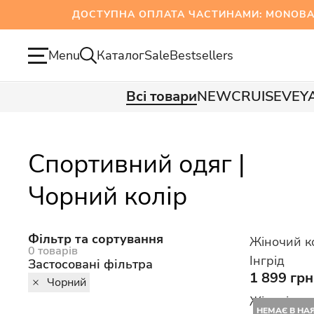
ДОСТУПНА ОПЛАТА ЧАСТИНАМИ: MONOBANK
Menu
Каталог
Sale
Bestsellers
Всі товари
NEW
CRUISE
VEY
Спортивний одяг |
Чорний колір
Фільтр та сортування
Жіночий к
0 товарів
Інгрід
Застосовані фільтра
1 899 грн
Чорний
Жіночі дж
НЕМАЄ В НА