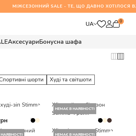
ЖСЕЗОННИЙ SALE - ТЕ, ЩО ДАВНО ХОТІЛОСЯ ВЖ
0
UA
ALE
Аксесуари
Бонусна шафа
Спортивні шорти
Худі та світшоти
худі-зіп Stimma
Жіночий комбінезон
НЕМАЄ В НАЯВНОСТІ
Stimma Фрейя
грн
й спортивний
Жіночі джогери Stimma
 НАЯВНОСТІ
НЕМАЄ В НАЯВНОСТІ