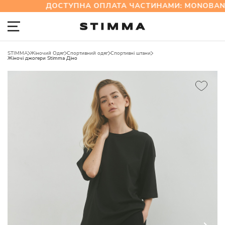
ДОСТУПНА ОПЛАТА ЧАСТИНАМИ: MONOBANK
STIMMA
Жіночий Одяг
Спортивний одяг
Спортивні штани
Жіночі джогери Stimma Діно