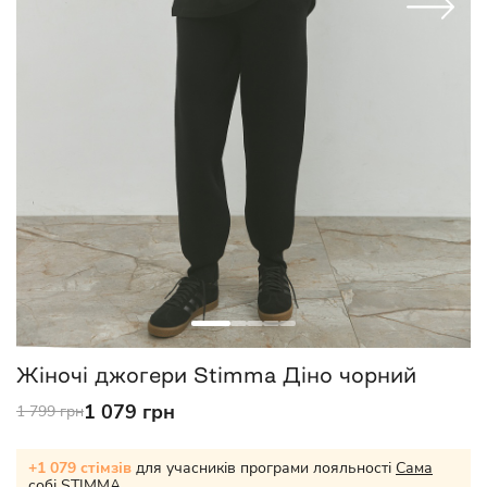
Жіночі джогери Stimma Діно чорний
1 079 грн
1 799 грн
+1 079 стімзів
для учасників програми лояльності
Сама
собі STIMMA