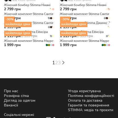
Жіночий бомбер Stimma Нікамі
Жіночий бомбер Stimma Нікамі
2 799 грн
2 799 грн
Жіночий комплект Stimma Сантія
Жіночий комплект Stimma Сантія
2 399 грн
2 399 грн
-30%
-30%
Жіночий комплект Stimma Сантія
Жіноча сорочка Stimma Джинкс 2
НАЙКРАЩА ЦІНА
НАЙКРАЩА ЦІНА
2 399 грн
2 199 грн
Жіноча сукня Stimma Еймсіра
Жіноча сукня Stimma Еймсіра
НАЙКРАЩА ЦІНА
НАЙКРАЩА ЦІНА
1 119 грн
1 599 грн
1 119 грн
1 599 грн
Жіночий комплект Stimma Мауро
Жіночий комплект Stimma Мауро
1 999 грн
1 999 грн
1
2
3
Про нас
Угода користувача
Розмірна сітка
Політика конфіденційності
Догляд за одягом
Оплата та доставка
Вакансії
Гарантія та повернення
STIMMA: медіа та проєкти
Соціальні мережі