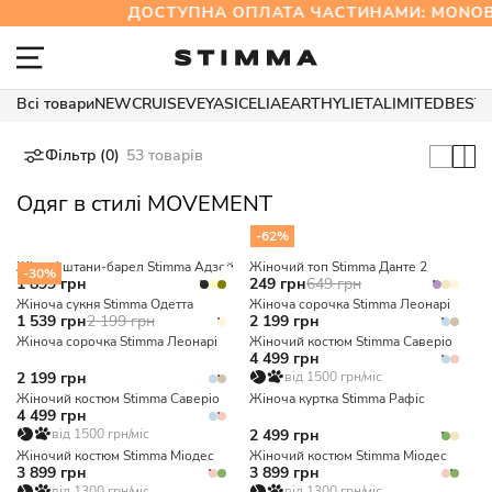
ДОСТУПНА ОПЛАТА ЧАСТИНАМИ: MONO
Всі товари
NEW
CRUISE
VEYA
SICELIA
EARTHY
LIETA
LIMITED
BEST
Фільтр (0)
53 товарів
Одяг в стилі MOVEMENT
-62%
Жіночі штани-барел Stimma Адзей
Жіночий топ Stimma Данте 2
-30%
1 899 грн
249 грн
649 грн
Жіноча сукня Stimma Одетта
Жіноча сорочка Stimma Леонарі
1 539 грн
2 199 грн
2 199 грн
Жіноча сорочка Stimma Леонарі
Жіночий костюм Stimma Саверіо
4 499 грн
2 199 грн
від 1500 грн/міс
Жіночий костюм Stimma Саверіо
Жіноча куртка Stimma Рафіс
4 499 грн
від 1500 грн/міс
2 499 грн
Жіночий костюм Stimma Міодес
Жіночий костюм Stimma Міодес
3 899 грн
3 899 грн
від 1300 грн/міс
від 1300 грн/міс