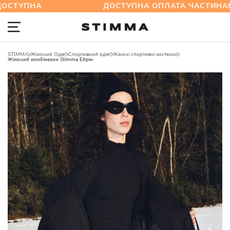
УПНА
ДОСТУПНА ОПЛАТА ЧАСТИНАМИ:
STIMMA
Жіночий Одяг
Спортивний одяг
Жіночі спортивні костюми
Жіночий комбінезон Stimma Ейрін