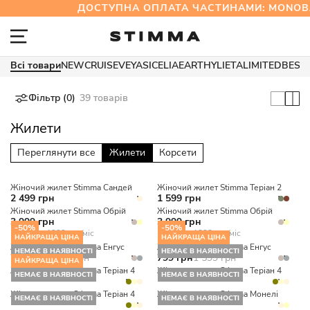
ДОСТУПНА ОПЛАТА ЧАСТИНАМИ: MONOB
Всі товари
NEW
CRUISE
VEYA
SICELIA
EARTHY
LIETA
LIMITED
BEST
Фільтр (0)
39 товарів
Жилети
Переглянути все
Жилети
Корсети
Жіночий жилет Stimma Сандей
Жіночий жилет Stimma Теріан 2
2 499 грн
1 599 грн
Жіночий жилет Stimma Обрій
Жіночий жилет Stimma Обрій
3 999 грн
3 999 грн
-50%
-50%
від 1333 грн/міс
від 1333 грн/міс
НАЙКРАЩА ЦІНА
НАЙКРАЩА ЦІНА
Жіночий жилет Stimma Енгус
Жіночий жилет Stimma Енгус
НЕМАЄ В НАЯВНОСТІ
НЕМАЄ В НАЯВНОСТІ
799 грн
1 599 грн
799 грн
1 599 грн
НАЙКРАЩА ЦІНА
Жіночий жилет Stimma Теріан 4
Жіночий жилет Stimma Теріан 4
НЕМАЄ В НАЯВНОСТІ
НЕМАЄ В НАЯВНОСТІ
Жіночий жилет Stimma Теріан 4
Жіночий жилет Stimma Монелі
НЕМАЄ В НАЯВНОСТІ
НЕМАЄ В НАЯВНОСТІ