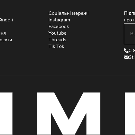
Соціальні мережі
Підп
йності
Instagram
про 
Facebook
ння
Youtube
оєкти
Threads
Tik Tok
0 
St