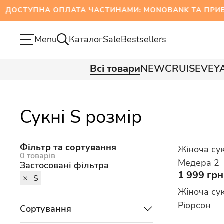
ТУПНА ОПЛАТА ЧАСТИНАМИ: MONOBANK ТА ПРИВА
Menu
Каталог
Sale
Bestsellers
Всі товари
NEW
CRUISE
VEY
Сукні S розмір
Фільтр та сортування
Жіноча су
0 товарів
Медера 2
Застосовані фільтра
1 999 грн
S
Жіноча су
Ріорсон
Сортування