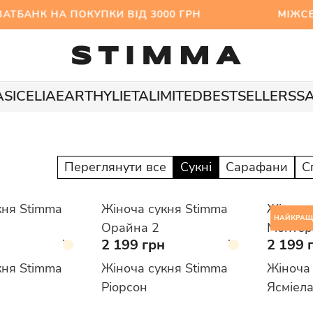
ТБАНК НА ПОКУПКИ ВІД 3000 ГРН МІЖСЕЗОННИЙ
A
SICELIA
EARTHY
LIETA
LIMITED
BESTSELLERS
S
Переглянути все
Сукні
Сарафани
С
кня Stimma
Жіноча сукня Stimma
Жіноча
НАЙКРАЩ
Орайна 2
Монтер
2 199 грн
2 199 
кня Stimma
Жіноча сукня Stimma
Жіноча
Ріорсон
Ясміел