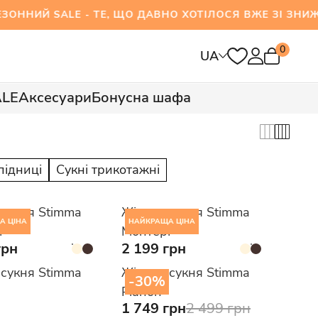
 SALE - ТЕ, ЩО ДАВНО ХОТІЛОСЯ ВЖЕ ЗІ ЗНИЖ
0
UA
ALE
Аксесуари
Бонусна шафа
підниці
Сукні трикотажні
 сукня Stimma
Жіноча сукня Stimma
А ЦІНА
НАЙКРАЩА ЦІНА
і
Монтері
грн
2 199 грн
 сукня Stimma
Жіноча сукня Stimma
-30%
а
Ріанон
1 749 грн
2 499 грн