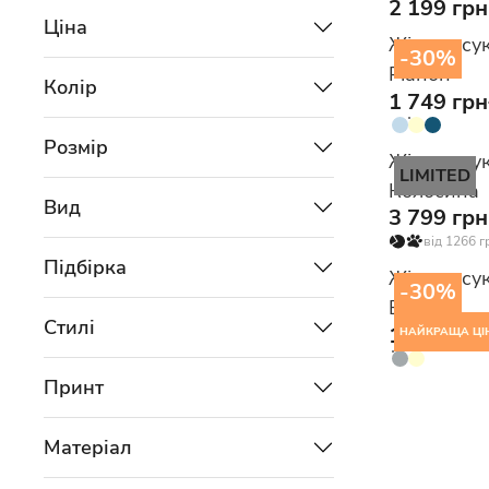
2 199 грн
Ціна
Жіноча су
-30%
Ріанон
Колір
1 749 грн
Розмір
Жіноча су
LIMITED
Колосина
Вид
3 799 грн
від 1266 г
Підбірка
Жіноча су
-30%
Еймсіра
Стилі
1 119 грн
НАЙКРАЩА ЦІ
Принт
Матеріал