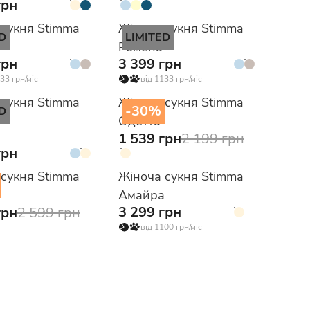
грн
 сукня Stimma
Жіноча сукня Stimma
D
LIMITED
Ромена
грн
3 399 грн
33 грн/міс
від 1133 грн/міс
 сукня Stimma
Жіноча сукня Stimma
-30%
D
а
Одетта
1 539 грн
2 199 грн
грн
 сукня Stimma
Жіноча сукня Stimma
Амайра
3 299 грн
грн
2 599 грн
від 1100 грн/міс