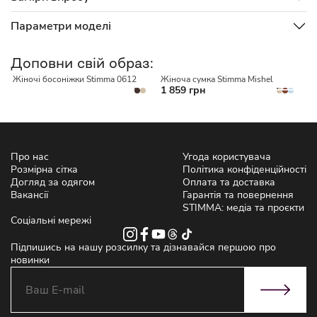
Параметри моделі
НЕМАЄ В НАЯВНОСТІ
Доповни свій образ:
Жіночі босоніжки Stimma 0612
Жіноча сумка Stimma Mishel
Ж
1 859 грн
к
Про нас
Угода користувача
Розмірна сітка
Політика конфіденційності
Догляд за одягом
Оплата та доставка
Вакансії
Гарантія та повернення
STIMMA: медіа та проєкти
Соціальні мережі
Підпишись на нашу розсилку та дізнавайся першою про
новинки