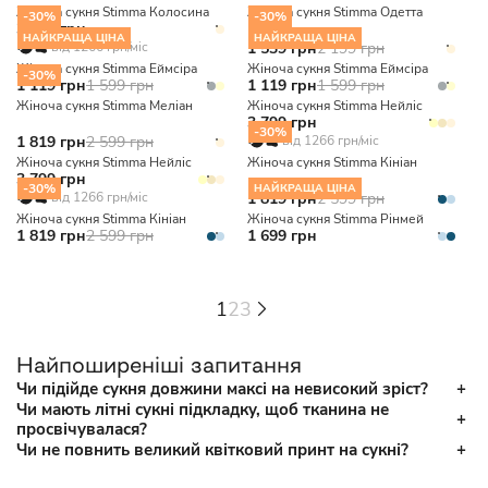
Жіноча сукня Stimma Колосина
Жіноча сукня Stimma Одетта
-30%
-30%
3 799 грн
НАЙКРАЩА ЦІНА
НАЙКРАЩА ЦІНА
від 1266 грн/міс
1 539 грн
2 199 грн
Жіноча сукня Stimma Еймсіра
Жіноча сукня Stimma Еймсіра
-30%
1 119 грн
1 599 грн
1 119 грн
1 599 грн
Жіноча сукня Stimma Меліан
Жіноча сукня Stimma Нейліс
3 799 грн
-30%
1 819 грн
2 599 грн
від 1266 грн/міс
Жіноча сукня Stimma Нейліс
Жіноча сукня Stimma Кініан
3 799 грн
-30%
НАЙКРАЩА ЦІНА
від 1266 грн/міс
1 819 грн
2 599 грн
Жіноча сукня Stimma Кініан
Жіноча сукня Stimma Рінмей
1 819 грн
2 599 грн
1 699 грн
1
2
3
Найпоширеніші запитання
Чи підійде сукня довжини максі на невисокий зріст?
Чи мають літні сукні підкладку, щоб тканина не
просвічувалася?
Чи не повнить великий квітковий принт на сукні?