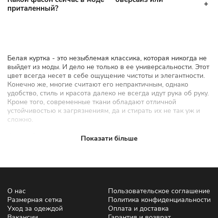
приталенный?
Белая куртка - это незыблемая классика, которая никогда не
выйдет из моды. И дело не только в ее универсальности. Этот
цвет всегда несет в себе ощущение чистоты и элегантности.
Конечно же, многие считают его непрактичным, однако
удобство, стиль и красота далеко не всегда идут рука об руку.
Кроме того, современные ткани обладают отличной
устойчивостью к загрязнениям, да и стирать их не так уж и
сложно.
Купить белую женскую куртку можно на сайте интернет-
Показати більше
магазина STIMMA. В нашем каталоге представлено более
тысячи различных моделей женской одежды. С нашей
помощью каждая девушка может обрести свой
индивидуальный стиль и создать свой идеальный образ.
Белая женская куртка: дизайн и
О нас
Пользовательское соглашение
Размерная сетка
Политика конфиденциальности
стиль
Уход за одеждой
Оплата и доставка
Вакансии
Гарантия и возврат