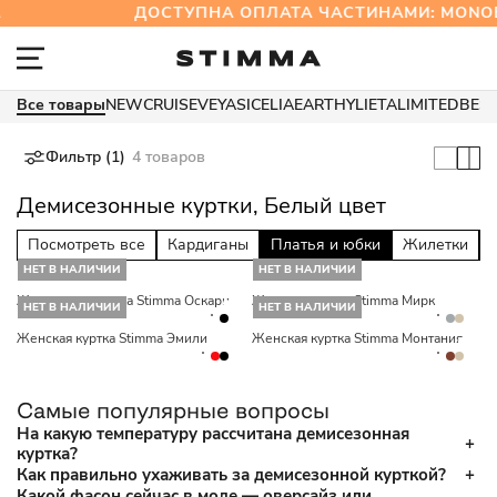
ДОСТУПНА ОПЛАТА ЧАСТИНАМИ: MONO
Все товары
NEW
CRUISE
VEYA
SICELIA
EARTHY
LIETA
LIMITED
BES
Фильтр (1)
4 товаров
Демисезонные куртки, Белый цвет
Посмотреть все
Кардиганы
Платья и юбки
Жилетки
НЕТ В НАЛИЧИИ
НЕТ В НАЛИЧИИ
Женская ветровка Stimma Оскари
Женская куртка Stimma Мирк
НЕТ В НАЛИЧИИ
НЕТ В НАЛИЧИИ
Женская куртка Stimma Эмили
Женская куртка Stimma Монтания
Самые популярные вопросы
На какую температуру рассчитана демисезонная
куртка?
Как правильно ухаживать за демисезонной курткой?
Какой фасон сейчас в моде — оверсайз или