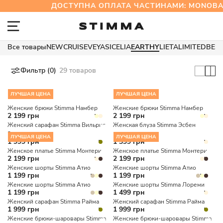
ДОСТУПНА ОПЛАТА ЧАСТИНАМИ: MONOB
Все товары
NEW
CRUISE
VEYA
SICELIA
EARTHY
LIETA
LIMITED
BES
Фильтр (0)
29 товаров
ЛУЧШАЯ ЦЕНА
ЛУЧШАЯ ЦЕНА
Женские брюки Stimma Намбер
Женские брюки Stimma Намбер
2 199 грн
2 199 грн
Женский сарафан Stimma Вильрис
Женская блуза Stimma Эсбен
2
ЛУЧШАЯ ЦЕНА
ЛУЧШАЯ ЦЕНА
1 999 грн
1 399 грн
Женское платье Stimma Монтери
Женское платье Stimma Монтери
2 199 грн
2 199 грн
Женские шорты Stimma Атио
Женские шорты Stimma Атио
1 199 грн
1 199 грн
Женские шорты Stimma Атио
Женские шорты Stimma Лореми
1 199 грн
1 499 грн
Женский сарафан Stimma Райма
Женский сарафан Stimma Райма
1 999 грн
1 999 грн
Женские брюки-шаровары Stimma
Женские брюки-шаровары Stimma