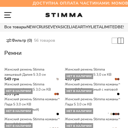
ДОСТУПНА ОПЛАТА ЧАСТИНАМИ: MONO
Все товары
NEW
CRUISE
VEYA
SICELIA
EARTHY
LIETA
LIMITED
BEST
Фильтр (0)
56 товаров
Ремни
Женский ремень Stimma
Женский ремень Stimma
замшевый Далия S 3,0 см
замшевый Агнес S 3,0 см КВ
НЕТ В НАЛИЧИИ
549 грн
499 грн
Женский ремень Stimma
Женский ремень Stimma кожаный
замшевый Агнес S 3,0 см КВ
Злата S 3,0 см черный с матовой
НЕТ В НАЛИЧИИ
НЕТ В НАЛИЧИИ
499 грн
Женский ремень Stimma кожаный
Женский ремень Stimma кожаный
Лада S 3,0 см КВ
Лада S 3,0 см КВ
черный(серебряный)
НЕТ В НАЛИЧИИ
НЕТ В НАЛИЧИИ
Женский ремень Stimma кожаный
Женский ремень Stimma кожаный
Лада S 3,0 см КВ
Злата S 3,0 см
НЕТ В НАЛИЧИИ
НЕТ В НАЛИЧИИ