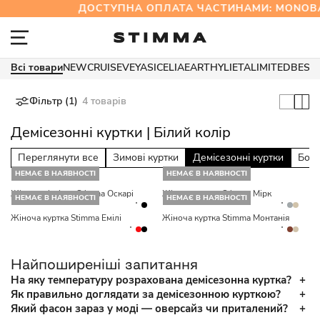
ДОСТУПНА ОПЛАТА ЧАСТИНАМИ: MONOB
Всі товари
NEW
CRUISE
VEYA
SICELIA
EARTHY
LIETA
LIMITED
BEST
Фільтр (1)
4 товарів
Демісезонні куртки | Білий колір
Переглянути все
Зимові куртки
Демісезонні куртки
Бом
НЕМАЄ В НАЯВНОСТІ
НЕМАЄ В НАЯВНОСТІ
Жіноча вітрівка Stimma Оскарі
Жіноча куртка Stimma Мірк
НЕМАЄ В НАЯВНОСТІ
НЕМАЄ В НАЯВНОСТІ
Жіноча куртка Stimma Емілі
Жіноча куртка Stimma Монтанія
Найпоширеніші запитання
На яку температуру розрахована демісезонна куртка?
Як правильно доглядати за демісезонною курткою?
Який фасон зараз у моді — оверсайз чи приталений?