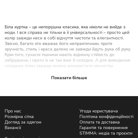
Біла куртка – це непорушна класика, яка ніколи не вийде з
моди. І вся справа не тільки в її універсальності – просто цей
колір завжди несе в собі відчуття чистоти та елегантності.
Звісно, багато хто вважає його непрактичним, проте
зручність, стиль і краса далеко не завжди йдуть рука об руку.
Крім того, сучасні тканини мають відмінну стійкість до
забруднень і прати їх не так вже й складно. А для виведення
складних плям завжди можна використати хімчистку.
Купити жіночу білу куртку можна на сайті онлайн-магазину
Показати більше
STIMMA. Це відомий в Україні магазин жіночого одягу, в
каталозі якого є понад тисячу різних моделей жіночого одягу.
З нашою допомогою кожна дівчина може знайти свій
індивідуальний стиль і створити ідеальний образ.
Білі жіночі куртки: дизайн і стиль
Про нас
Угода користувача
Розмірна сітка
Політика конфіденційності
Біла жіноча весняна куртка - це універсальне доповнення до
Догляд за одягом
Оплата та доставка
будь-якого образу. Зокрема, вона чудово контрастує з одягом
Вакансії
Гарантія та повернення
темних тонів і відтінює яскраві речі.
STIMMA: медіа та проєкти