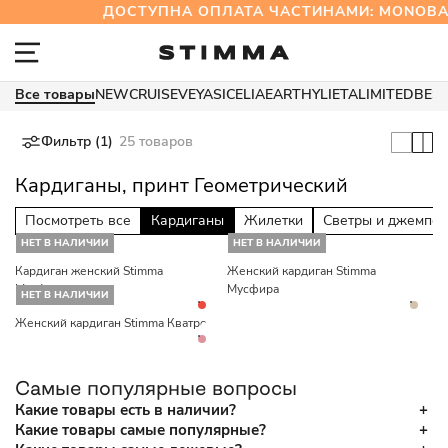
ДОСТУПНА ОПЛАТА ЧАСТИНАМИ: MONOB
Все товары
NEW
CRUISE
VEYA
SICELIA
EARTHY
LIETA
LIMITED
BES
Фильтр (1)
25 товаров
Кардиганы, принт Геометрический
Посмотреть все
Кардиганы
Жилетки
Светры и джемпе
НЕТ В НАЛИЧИИ
НЕТ В НАЛИЧИИ
Кардиган женский Stimma
Женский кардиган Stimma
Мусфира
Мусфира
НЕТ В НАЛИЧИИ
Женский кардиган Stimma Кватро
Самые популярные вопросы
Какие товары есть в наличии?
Какие товары самые популярные?