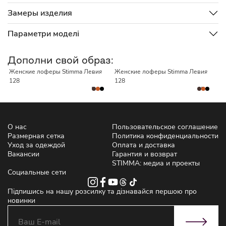
Замеры изделия
Параметри моделі
НЕТ В НАЛИЧИИ
НЕТ В НАЛИЧИИ
Дополни свой образ:
Женские лоферы Stimma Левия
Женские лоферы Stimma Левия
Ж
128
128
О нас
Пользовательское соглашение
Размерная сетка
Политика конфиденциальности
Уход за одеждой
Оплата и доставка
Вакансии
Гарантия и возврат
STIMMA: медиа и проекты
Социальные сети
Підпишись на нашу розсилку та дізнавайся першою про
новинки