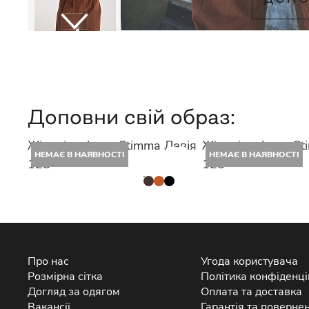
Доповни свій образ:
Жіночі лофери Stimma Левія
Жіночі лофери St
НЕМАЄ В НАЯВНОСТІ
НЕМАЄ В НАЯВНОСТІ
128
128
Про нас
Угода користувача
Розмірна сітка
Політика конфіденці
Догляд за одягом
Оплата та доставка
Вакансії
Гарантія та поверне