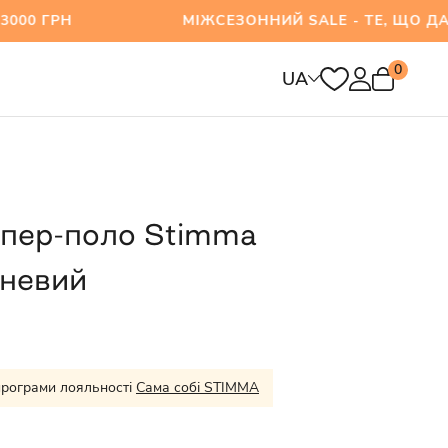
000 ГРН МІЖСЕЗОННИЙ SALE - ТЕ, ЩО ДАВНО 
0
UA
пер-поло Stimma
чневий
програми лояльності
Сама собі STIMMA