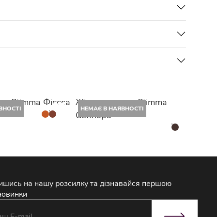
ни Stimma Фієсса
Жіноча куртка Stimma
ВНОСТІ
НЕМАЄ В НАЯВНОСТІ
Сейлора
ишись на нашу розсилку та дізнавайся першою
новинки