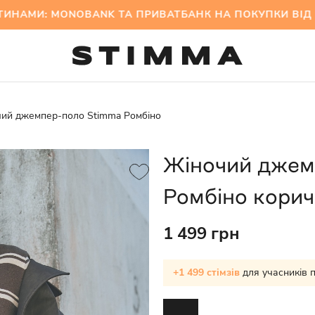
: MONOBANK ТА ПРИВАТБАНК НА ПОКУПКИ ВІД 3
ий джемпер-поло Stimma Ромбіно
Жіночий джем
Ромбіно кори
1 499 грн
+1 499 стімзів
для учасників 