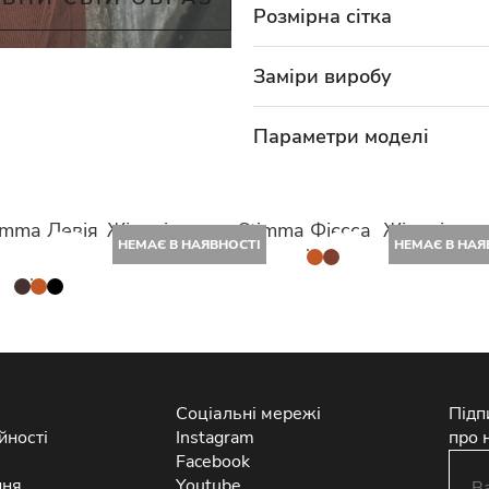
Розмірна сітка
Заміри виробу
Параметри моделі
imma Левія
Жіночі штани Stimma Фієсса
Жіночі шта
НЕМАЄ В НАЯВНОСТІ
НЕМАЄ В НАЯ
Соціальні мережі
Підп
йності
Instagram
про 
Facebook
ння
Youtube