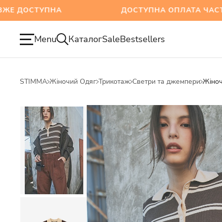
ТУПНА
ДОСТУПНА ОПЛАТА ЧАСТИНАМИ
Menu
Каталог
Sale
Bestsellers
STIMMA
Жіночий Одяг
Трикотаж
Светри та джемпери
Жіноч