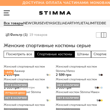
ДОСТУПНА ОПЛАТА ЧАСТИНАМИ: MONOBAN
Все товары
NEW
CRUISE
VEYA
SICELIA
EARTHY
LIETA
LIMITED
BES
Фильтр (1)
19 товаров
Женские спортивные костюмы серые
Посмотреть все
Спортивные костюмы
Штаны
Спортивн
Женский спортивный костюм
Женский спортивный костюм
Stimma Аванир
Stimma Матео
-44%
2 299 грн
2 599 грн
Женский спортивный костюм
Женский спортивный костюм
Stimma Касель
Stimma Хант
НЕТ В НАЛИЧИИ
НЕТ В НАЛИЧИИ
1 999 грн
3 599 грн
1 999 грн
Женский комплект Stimma
Женский костюм Stimma Макен
ЛУЧШАЯ ЦЕНА
Ксейден
НЕТ В НАЛИЧИИ
НЕТ В НАЛИЧИИ
Женский спортивный костюм
Женский спортивный костюм
Stimma Маритан
Stimma Миро