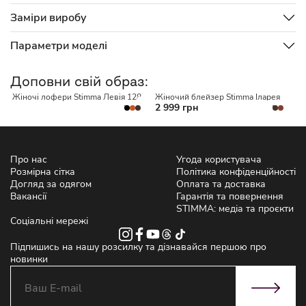
Заміри виробу
Параметри моделі
НЕМАЄ В НАЯВНОСТІ
Доповни свій образ:
Жіночі лофери Stimma Левія 128
Жіночий блейзер Stimma Іларея
Ж
2 999 грн
2
Про нас
Угода користувача
Розмірна сітка
Політика конфіденційності
Догляд за одягом
Оплата та доставка
Вакансії
Гарантія та повернення
STIMMA: медіа та проєкти
Соціальні мережі
Підпишись на нашу розсилку та дізнавайся першою про
новинки