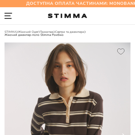
ДОСТУПНА ОПЛАТА ЧАСТИНАМИ: MONOBANK
STIMMA
Жіночий Одяг
Трикотаж
Светри та джемпери
Жіночий джемпер-поло Stimma Ромбіно