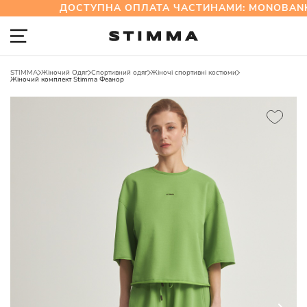
ДОСТУПНА ОПЛАТА ЧАСТИНАМИ: MONOBANK
STIMMA
Жіночий Одяг
Спортивний одяг
Жіночі спортивні костюми
Жіночий комплект Stimma Феанор