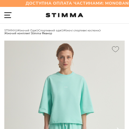
ДОСТУПНА ОПЛАТА ЧАСТИНАМИ: MONOBANK
STIMMA
Жіночий Одяг
Спортивний одяг
Жіночі спортивні костюми
Жіночий комплект Stimma Феанор