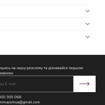
ишись на нашу розсилку та дізнавайся першою
новинки
800 300 068
immacomua@gmail.com