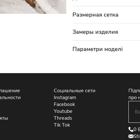
Размерная сетка
Замеры изделия
Параметри моделі
глашение
Социальные сети
Підп
альности
Instagram
про 
Facebook
Youtube
екты
Threads
Tik Tok
0 
St