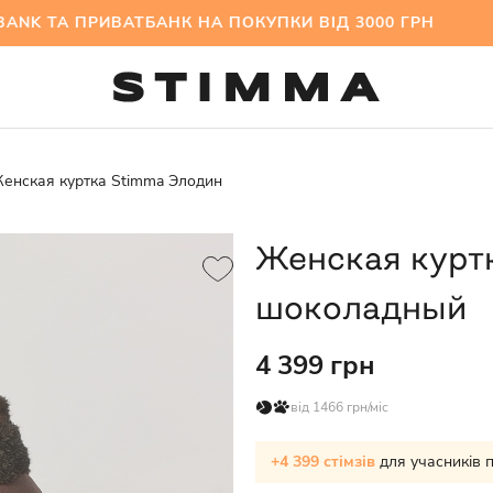
ТА ПРИВАТБАНК НА ПОКУПКИ ВІД 3000 ГРН МІЖ
енская куртка Stimma Элодин
Женская курт
шоколадный
4 399 грн
від 1466 грн/міс
+4 399 стімзів
для учасників 