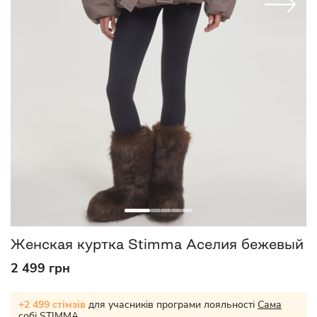
Женская куртка Stimma Аселия бежевый
2 499 грн
+2 499 стімзів
для учасників програми лояльності
Сама
собі STIMMA