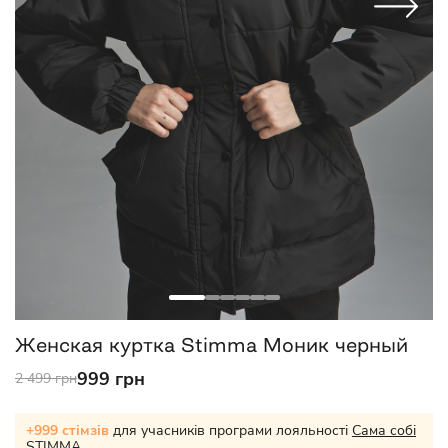
Женская куртка Stimma Моник черный
999 грн
2 499 грн
+999 стімзів
для учасників програми лояльності
Сама собі
STIMMA