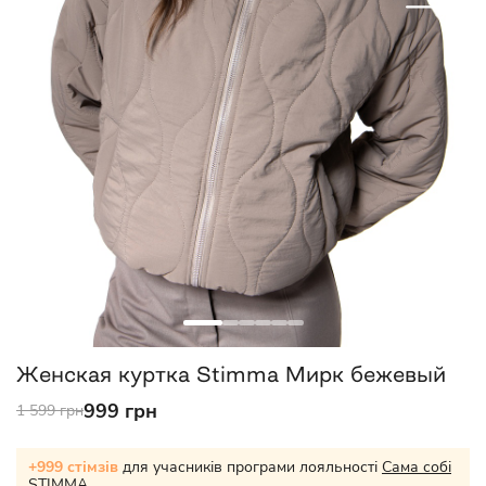
Женская куртка Stimma Мирк бежевый
999 грн
1 599 грн
+999 стімзів
для учасників програми лояльності
Сама собі
STIMMA