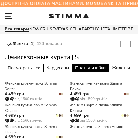
ОСТУПНА ОПЛАТА ЧАСТИНАМИ: MONOBANK ТА ПРИ
Все товары
NEW
CRUISE
VEYA
SICELIA
EARTHY
LIETA
LIMITED
BES
Фильтр (1)
123 товаров
Демисезонные куркти | S
Посмотреть все
Кардиганы
Платья и юбки
Жилетки
Женская куртка-парка Stimma
Женская куртка-парка Stimma
Бейзи
Бейзи
4 499 грн
4 499 грн
від 1500 грн/міс
від 1500 грн/міс
Женская куртка-парка Stimma
Женская куртка-парка Stimma
Юнари
Юнари
4 699 грн
4 699 грн
від 1566 грн/міс
від 1566 грн/міс
Женская куртка-парка Stimma
Женская куртка Stimma Номис
Юнари
4 699 грн