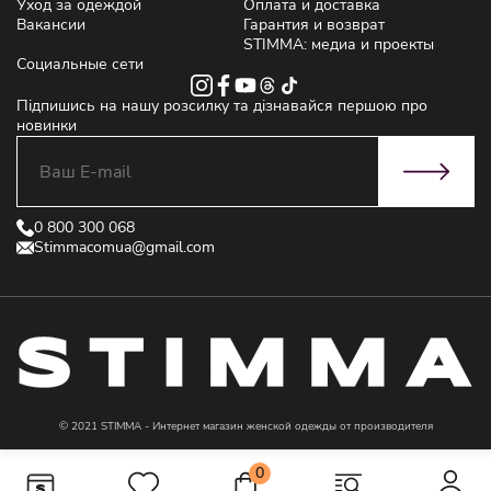
Уход за одеждой
Оплата и доставка
Вакансии
Гарантия и возврат
STIMMA: медиа и проекты
Социальные сети
Підпишись на нашу розсилку та дізнавайся першою про
новинки
0 800 300 068
Stimmacomua@gmail.com
© 2021 STIMMA - Интернет магазин женской одежды от производителя
0