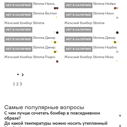
Женский бомбер Stimma Наэль
Женский бомбер Stimma Нейви
НЕТ В НАЛИЧИИ
НЕТ В НАЛИЧИИ
Женский бомбер Stimma Велтон
Женский бомбер Stimma Нион
НЕТ В НАЛИЧИИ
НЕТ В НАЛИЧИИ
Женский бомбер Stimma
Женский бомбер Stimma
Флорантин
Флорантин
НЕТ В НАЛИЧИИ
НЕТ В НАЛИЧИИ
Женский бомбер Stimma Данир
Женский бомбер Stimma Данир
НЕТ В НАЛИЧИИ
НЕТ В НАЛИЧИИ
Женский бомбер Stimma Данир
Женский бомбер Stimma Норбис
НЕТ В НАЛИЧИИ
НЕТ В НАЛИЧИИ
Женский бомбер Stimma Риден
Женский бомбер Stimma Моко
1
2
3
Самые популярные вопросы
С чем лучше сочетать бомбер в повседневном
образе?
До какой температуры можно носить утепленный