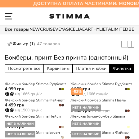
ДОСТУПНА ОПЛАТА ЧАСТИНАМИ: MONOB
Все товары
NEW
CRUISE
VEYA
SICELIA
EARTHY
LIETA
LIMITED
BES
Фильтр (1)
47 товаров
Бомберы, принт Без принта (однотонный)
Посмотреть все
Кардиганы
Платья и юбки
Жилетки
Женский бомбер Stimma Рудбекия
Женский бомбер Stimma Рудбекия
4 999 грн
4 999 грн
-53%
від 1666 грн/міс
від 1666 грн/міс
Женский бомбер Stimma Файмара
Женский бомбер Stimma Наэль
4 499 грн
НЕТ В НАЛИЧИИ
від 1500 грн/міс
1 499 грн
3 199 грн
Женский бомбер Stimma Нейви
Женская блуза-бомбер Stimma
Кордели
НЕТ В НАЛИЧИИ
НЕТ В НАЛИЧИИ
1 799 грн
Женский бомбер Stimma Бусен
Женский бомбер Stimma Файмара
НЕТ В НАЛИЧИИ
НЕТ В НАЛИЧИИ