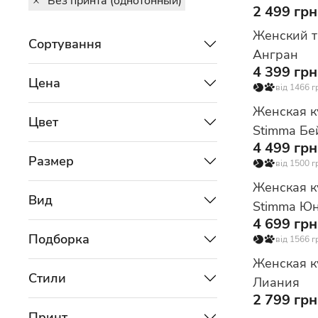
Без принта (однотонный)
2 499 грн
Женский т
Сортування
Ангран
4 399 грн
Цена
від 1466 г
Женская к
Цвет
Stimma Бе
4 499 грн
Размер
від 1500 г
Женская к
Вид
Stimma Ю
4 699 грн
Подборка
від 1566 г
Женская к
Стили
Лиания
2 799 грн
Принт