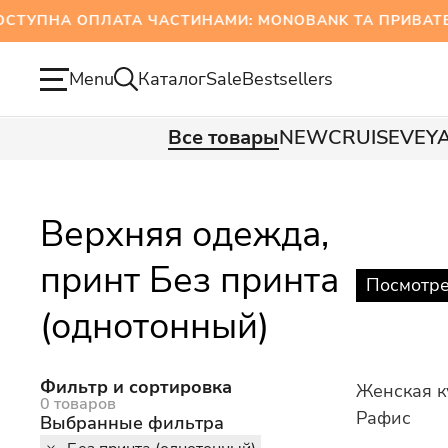
НА ОПЛАТА ЧАСТИНАМИ: MONOBANK ТА ПРИВАТБА
Menu
Каталог
Sale
Bestsellers
Все товары
NEW
CRUISE
VEY
Верхняя одежда,
принт Без принта
Посмотре
(однотонный)
Фильтр и сортировка
Женская к
0 товаров
Рафис
Выбранные фильтра