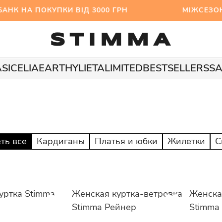
НК НА ПОКУПКИ ВІД 3000 ГРН МІЖСЕЗОННИЙ S
A
SICELIA
EARTHY
LIETA
LIMITED
BESTSELLERS
SA
ть все
Кардиганы
Платья и юбки
Жилетки
С
уртка Stimma
Женская куртка-ветровка
Женска
Stimma Рейнер
Stimma