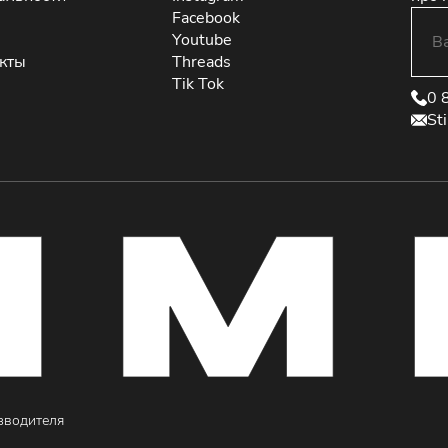
Facebook
Youtube
екты
Threads
Tik Tok
0 
St
зводителя