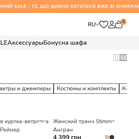
ALE - ТЕ, ЩО ДАВНО ХОТІЛОСЯ ВЖЕ ЗІ ЗНИЖКА
0
RU
LE
Аксессуары
Бонусна шафа
ветры и джемперы
Костюмы и комплекты
Костю
я куртка-ветровка
Женский тренч Stimma
 Рейнер
Ангран
4 399 грн