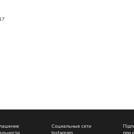
17
глашение
Социальные сети
Підп
альности
Instagram
про 