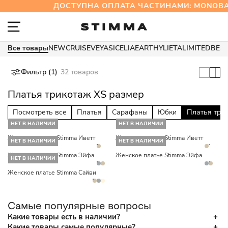
ДОСТУПНА ОПЛАТА ЧАСТИНАМИ: MONOB
Все товары
NEW
CRUISE
VEYA
SICELIA
EARTHY
LIETA
LIMITED
BES
Фильтр (1)
32 товаров
Платья трикотаж XS размер
Посмотреть все
Платья
Сарафаны
Юбки
Платья три
НЕТ В НАЛИЧИИ
НЕТ В НАЛИЧИИ
Женское платье Stimma Иветт
Женское платье Stimma Иветт
НЕТ В НАЛИЧИИ
НЕТ В НАЛИЧИИ
Женское платье Stimma Эйфа
Женское платье Stimma Эйфа
НЕТ В НАЛИЧИИ
Женское платье Stimma Сайви
Самые популярные вопросы
Какие товары есть в наличии?
Какие товары самые популярные?