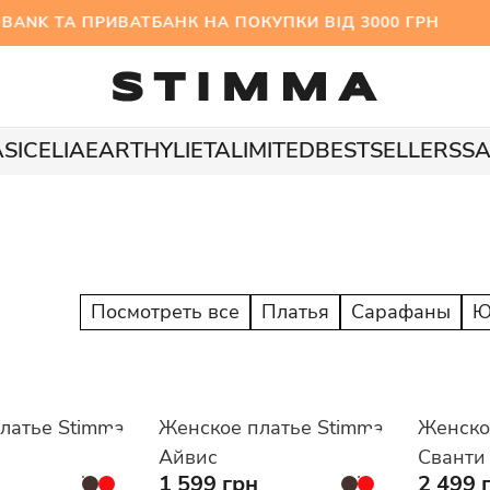
K ТА ПРИВАТБАНК НА ПОКУПКИ ВІД 3000 ГРН М
A
SICELIA
EARTHY
LIETA
LIMITED
BESTSELLERS
SA
Посмотреть все
Платья
Сарафаны
Ю
латье Stimma
Женское платье Stimma
Женско
Айвис
Сванти
1 599 грн
2 499 