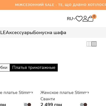
ІЖСЕЗОННИЙ SALE - ТЕ, ЩО ДАВНО ХОТІЛОСЯ В
0
RU
LE
Аксессуары
Бонусна шафа
бки
Платья трикотажные
е платье Stimma
Женское платье Stimma
Сванти
грн
2 499 грн