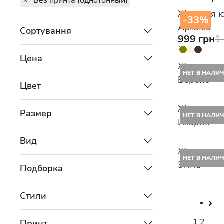
Без принта (однотонный)
Женская ю
-33%
Армиса
Сортування
999 грн
1
Цена
Женское п
НЕТ В НАЛИ
Верейс
Цвет
Женская ю
Размер
НЕТ В НАЛИ
Изария
Вид
Женское п
НЕТ В НАЛИ
Эмма
Подборка
Стили
1
2
Принт