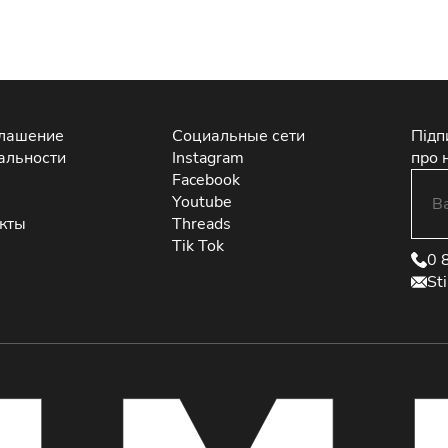
глашение
Социальные сети
Підп
альности
Instagram
про 
Facebook
Youtube
екты
Threads
Tik Tok
0 
St