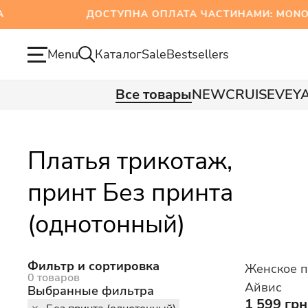
ДОСТУПНА ОПЛАТА ЧАСТИНАМИ: MONOBAN
Menu
Каталог
Sale
Bestsellers
Все товары
NEW
CRUISE
VEY
Платья трикотаж,
принт Без принта
(однотонный)
Фильтр и сортировка
Женское п
0 товаров
Айвис
Выбранные фильтра
1 599 грн