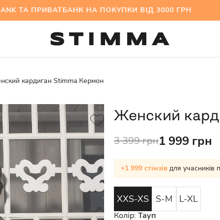
А ПРИВАТБАНК НА ПОКУПКИ ВІД 3000 ГРН МІЖС
нский кардиган Stimma Кермон
Женский кард
1 999 грн
3 399 грн
+1 999 стімзів
для учасників 
XXS-XS
S-M
L-XL
Колір:
Тауп