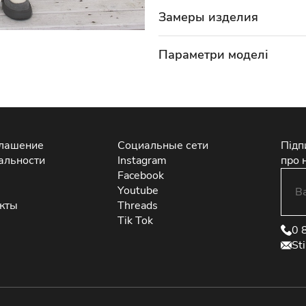
Замеры изделия
Параметри моделі
глашение
Социальные сети
Підп
альности
Instagram
про 
Facebook
Youtube
екты
Threads
Tik Tok
0 
St