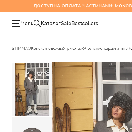
ДОСТУПНА ОПЛАТА ЧАСТИНАМИ: MONOBANK Т
Menu
Каталог
Sale
Bestsellers
STIMMA
Женская одежда
Трикотаж
Женские кардиганы
Же