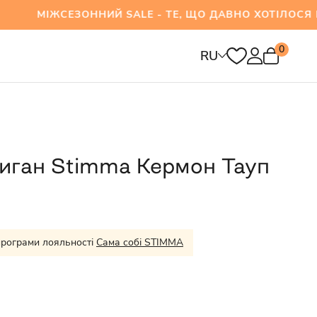
ЕЗОННИЙ SALE - ТЕ, ЩО ДАВНО ХОТІЛОСЯ ВЖЕ 
0
RU
иган Stimma Кермон Тауп
програми лояльності
Сама собі STIMMA