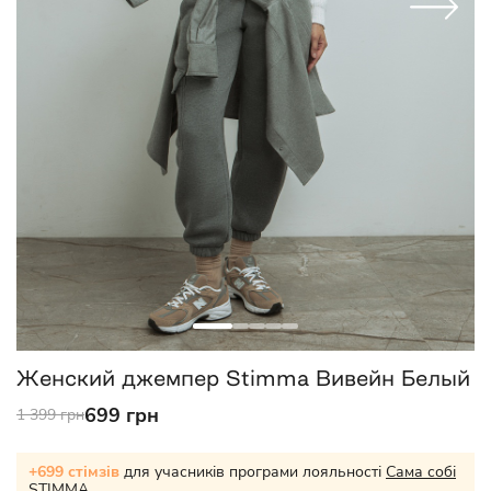
Женский джемпер Stimma Вивейн Белый
699 грн
1 399 грн
+699 стімзів
для учасників програми лояльності
Сама собі
STIMMA