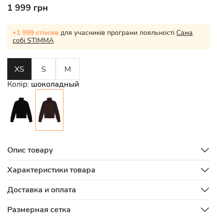
1 999 грн
+1 999 стімзів
для учасників програми лояльності
Сама
собі STIMMA
XS
S
M
Колір:
шоколадный
Опис товару
Характеристики товара
Доставка и оплата
Размерная сетка