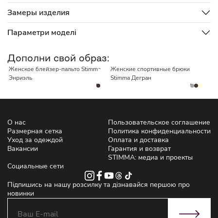
Замеры изделия
Параметри моделі
ЛУЧШАЯ ЦЕНА
НЕТ В НАЛИЧИИ
НЕТ В НАЛИЧИИ
Дополни свой образ:
Женское блейзер-пальто Stimma
Женские спортивные брюки
Энриэль
Stimma Дегран
О нас
Пользовательское соглашение
Размерная сетка
Политика конфиденциальности
Уход за одеждой
Оплата и доставка
Вакансии
Гарантия и возврат
STIMMA: медиа и проекты
Социальные сети
Підпишись на нашу розсилку та дізнавайся першою про
новинки