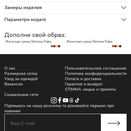
Замеры изделия
Параметри моделі
НЕТ В НАЛИЧИИ
НЕТ В НАЛИЧИИ
Дополни свой образ:
Женская сумка Stimma Paka
Женская сумка Stimma Paka
Ж
О нас
Пользовательское соглашение
Размерная сетка
Политика конфиденциальности
Уход за одеждой
Оплата и доставка
Вакансии
Гарантия и возврат
STIMMA: медиа и проекты
Социальные сети
Підпишись на нашу розсилку та дізнавайся першою про
новинки