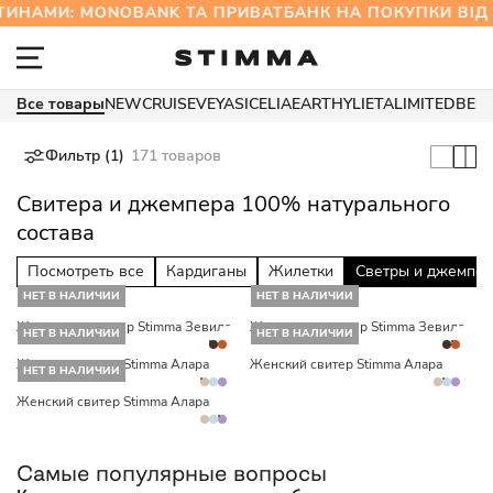
ТИНАМИ: MONOBANK ТА ПРИВАТБАНК НА ПОКУПКИ
Все товары
NEW
CRUISE
VEYA
SICELIA
EARTHY
LIETA
LIMITED
BES
Фильтр (1)
171 товаров
Свитера и джемпера 100% натурального
состава
Посмотреть все
Кардиганы
Жилетки
Светры и джемпе
НЕТ В НАЛИЧИИ
НЕТ В НАЛИЧИИ
Женский джемпер Stimma Зевила
Женский джемпер Stimma Зевила
НЕТ В НАЛИЧИИ
НЕТ В НАЛИЧИИ
Женский свитер Stimma Алара
Женский свитер Stimma Алара
НЕТ В НАЛИЧИИ
Женский свитер Stimma Алара
Самые популярные вопросы