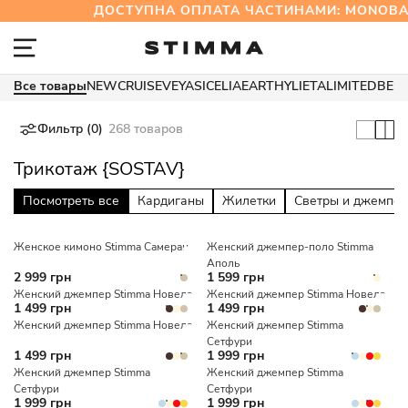
ДОСТУПНА ОПЛАТА ЧАСТИНАМИ: MONOB
Все товары
NEW
CRUISE
VEYA
SICELIA
EARTHY
LIETA
LIMITED
BES
Фильтр (0)
268 товаров
Трикотаж {SOSTAV}
Посмотреть все
Кардиганы
Жилетки
Светры и джемпе
Женское кимоно Stimma Самеран
Женский джемпер-поло Stimma
Аполь
2 999 грн
1 599 грн
Женский джемпер Stimma Новела
Женский джемпер Stimma Новела
1 499 грн
1 499 грн
Женский джемпер Stimma Новела
Женский джемпер Stimma
Сетфури
1 499 грн
1 999 грн
Женский джемпер Stimma
Женский джемпер Stimma
Сетфури
Сетфури
1 999 грн
1 999 грн