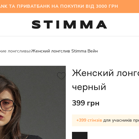
А ПРИВАТБАНК НА ПОКУПКИ ВІД 3000 ГРН МІЖС
кие лонгсливы
Женский лонгслив Stimma Вейн
Женский лонг
черный
399 грн
+399 стімзів
для учасників пр