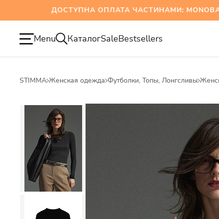
ДОСТУПНА ОПЛАТА ЧАСТИНАМИ: MONOBANK Т
Menu
Каталог
Sale
Bestsellers
STIMMA
Женская одежда
Футболки, Топы, Лонгсливы
Женс