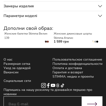
Замеры изделия
Параметри моделі
НЕТ В НАЛИЧИИ
Дополни свой образ:
Женские балетки Stimma Велин
Женские джинсовые шорты
139
Stimma Аталис
1 599 грн
О нас
Пользовательское соглашение
Размерная сетка
Политика конфиденциальности
Уход за одеждой
Оплата и доставка
Вакансии
Гарантия и возврат
STIMMA: медиа и проекты
Социальные сети
Підпишись на нашу розсилку та дізнавайся першою про
новинки