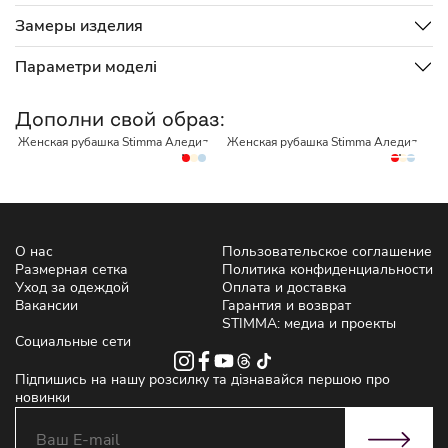
Замеры изделия
Параметри моделі
НЕТ В НАЛИЧИИ
НЕТ В НАЛИЧИИ
Дополни свой образ:
Женская рубашка Stimma Аледия
Женская рубашка Stimma Аледия
Ж
5
2
О нас
Пользовательское соглашение
Размерная сетка
Политика конфиденциальности
Уход за одеждой
Оплата и доставка
Вакансии
Гарантия и возврат
STIMMA: медиа и проекты
Социальные сети
Підпишись на нашу розсилку та дізнавайся першою про
новинки