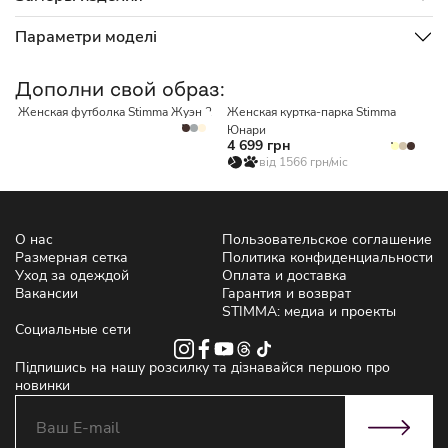
Параметри моделі
НЕТ В НАЛИЧИИ
Дополни свой образ:
Женская футболка Stimma Жуэн 2
Женская куртка-парка Stimma
Ж
Юнари
О
4 699 грн
1
від 1566 грн/міс
О нас
Пользовательское соглашение
Размерная сетка
Политика конфиденциальности
Уход за одеждой
Оплата и доставка
Вакансии
Гарантия и возврат
STIMMA: медиа и проекты
Социальные сети
Підпишись на нашу розсилку та дізнавайся першою про
новинки