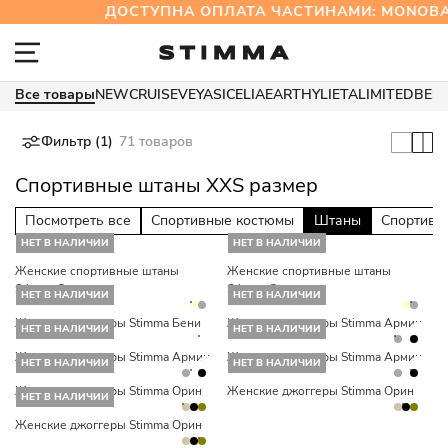
ДОСТУПНА ОПЛАТА ЧАСТИНАМИ: MONOB
Все товары
NEW
CRUISE
VEYA
SICELIA
EARTHY
LIETA
LIMITED
BES
Фильтр (1)
71 товаров
Спортивные штаны XXS размер
Посмотреть все
Спортивные костюмы
Штаны
Спортивн
НЕТ В НАЛИЧИИ
НЕТ В НАЛИЧИИ
Женские спортивные штаны
Женские спортивные штаны
Stimma Эрвен
Stimma Эрвен
НЕТ В НАЛИЧИИ
НЕТ В НАЛИЧИИ
Женские джоггеры Stimma Бени
Женские джоггеры Stimma Армин
НЕТ В НАЛИЧИИ
НЕТ В НАЛИЧИИ
Женские джоггеры Stimma Армин
Женские джоггеры Stimma Армин
НЕТ В НАЛИЧИИ
НЕТ В НАЛИЧИИ
Женские джоггеры Stimma Орин
Женские джоггеры Stimma Орин
НЕТ В НАЛИЧИИ
Женские джоггеры Stimma Орин