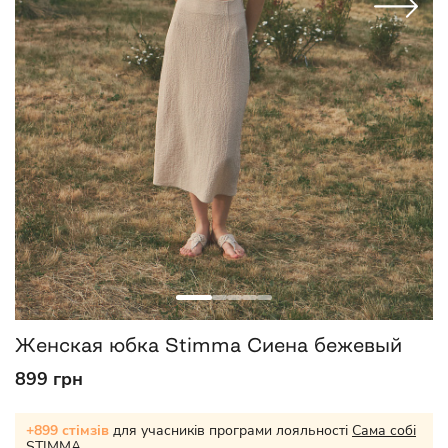
Женская юбка Stimma Сиена бежевый
899 грн
+899 стімзів
для учасників програми лояльності
Сама собі
STIMMA