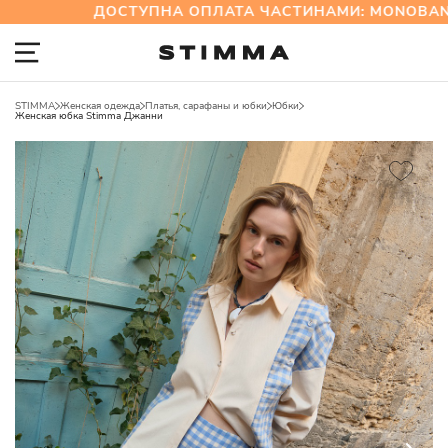
ДОСТУПНА ОПЛАТА ЧАСТИНАМИ: MONOBANK 
STIMMA
Женская одежда
Платья, сарафаны и юбки
Юбки
Женская юбка Stimma Джанни