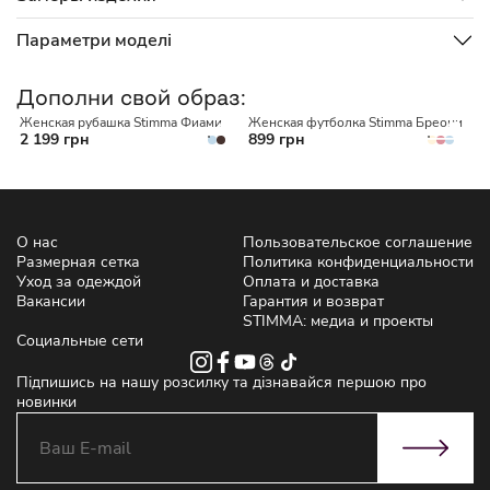
Параметри моделі
Дополни свой образ:
Женская рубашка Stimma Фиами
Женская футболка Stimma Бреони
Ж
2 199 грн
899 грн
м
2
О нас
Пользовательское соглашение
Размерная сетка
Политика конфиденциальности
Уход за одеждой
Оплата и доставка
Вакансии
Гарантия и возврат
STIMMA: медиа и проекты
Социальные сети
Підпишись на нашу розсилку та дізнавайся першою про
новинки