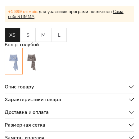
+1 899 стімзів
для учасників програми лояльності
Сама
собі STIMMA
XS
S
M
L
Колір:
голубой
Опис товару
Характеристики товара
Доставка и оплата
Размерная сетка
Замеры изделия