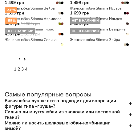
1 499 грн
1 499 грн
Женская юбка Stimma Зейра
Женская юбка Stimma Иссара
-50%
1 599 грн
1 699 грн
Женская юбка Stimma Аэрмилла
Женская юбка Stimma Ильдея
-55%
НЕТ В НАЛИЧИИ
999 грн
1 999 грн
2 199 грн
Женская юбка Stimma Тирос
Женская юбка Stimma Беатриче
НЕТ В НАЛИЧИИ
НЕТ В НАЛИЧИИ
499 грн
1 099 грн
Женская юбка Stimma Севика
Женская юбка Stimma Зейра
1
2
3
4
Самые популярные вопросы
Какая юбка лучше всего подходит для коррекции
фигуры типа «груша»?
Сильно ли мнутся юбки из экокожи или костюмной
ткани?
Можно ли носить шелковые юбки-комбинации
зимой?