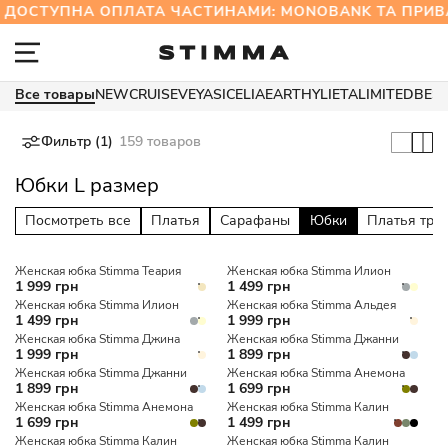
ОСТУПНА ОПЛАТА ЧАСТИНАМИ: MONOBANK ТА ПР
Все товары
NEW
CRUISE
VEYA
SICELIA
EARTHY
LIETA
LIMITED
BES
Фильтр (1)
159 товаров
Юбки L размер
Посмотреть все
Платья
Сарафаны
Юбки
Платья три
Женская юбка Stimma Теария
Женская юбка Stimma Илион
1 999 грн
1 499 грн
Женская юбка Stimma Илион
Женская юбка Stimma Альдея
1 499 грн
1 999 грн
Женская юбка Stimma Джина
Женская юбка Stimma Джанни
1 999 грн
1 899 грн
Женская юбка Stimma Джанни
Женская юбка Stimma Анемона
1 899 грн
1 699 грн
Женская юбка Stimma Анемона
Женская юбка Stimma Калин
1 699 грн
1 499 грн
Женская юбка Stimma Калин
Женская юбка Stimma Калин