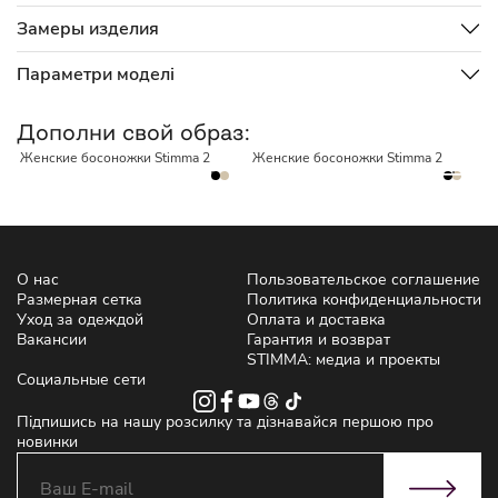
Замеры изделия
Параметри моделі
НЕТ В НАЛИЧИИ
НЕТ В НАЛИЧИИ
Дополни свой образ:
Женские босоножки Stimma 2
Женские босоножки Stimma 2
Ж
С
1
О нас
Пользовательское соглашение
Размерная сетка
Политика конфиденциальности
Уход за одеждой
Оплата и доставка
Вакансии
Гарантия и возврат
STIMMA: медиа и проекты
Социальные сети
Підпишись на нашу розсилку та дізнавайся першою про
новинки