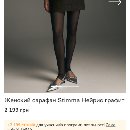
Женский сарафан Stimma Нейрис графит
2 199 грн
+2 199 стімзів
для учасників програми лояльності
Сама
собі STIMMA