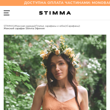
ДОСТУПНА ОПЛАТА ЧАСТИНАМИ: MONOBANK
STIMMA
Женская одежда
Платья, сарафаны и юбки
Сарафаны
Женский сарафан Stimma Эфимия