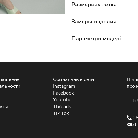
Размерная сетка
Замеры изделия
Параметри моделі
глашение
Социальные сети
Підп
альности
Instagram
про 
Facebook
Youtube
екты
Threads
Tik Tok
0 
St