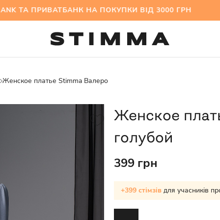
 ТА ПРИВАТБАНК НА ПОКУПКИ ВІД 3000 ГРН МІ
Женское платье Stimma Валеро
Женское плат
голубой
399 грн
+399 стімзів
для учасників пр