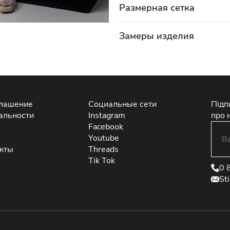
Размерная сетка
Замеры изделия
глашение
Социальные сети
Підп
альности
Instagram
про 
Facebook
Youtube
екты
Threads
Tik Tok
0 
St