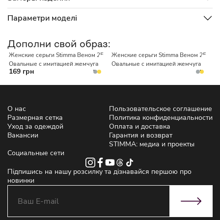
Параметри моделі
НЕТ В НАЛИЧИИ
Дополни свой образ:
Женские серьги Stimma Веном 25
Женские серьги Stimma Веном 25
Ж
Овальные с имитацией жемчуга
Овальные с имитацией жемчуга
С
169 грн
О нас
Пользовательское соглашение
Размерная сетка
Политика конфиденциальности
Уход за одеждой
Оплата и доставка
Вакансии
Гарантия и возврат
STIMMA: медиа и проекты
Социальные сети
Підпишись на нашу розсилку та дізнавайся першою про
новинки