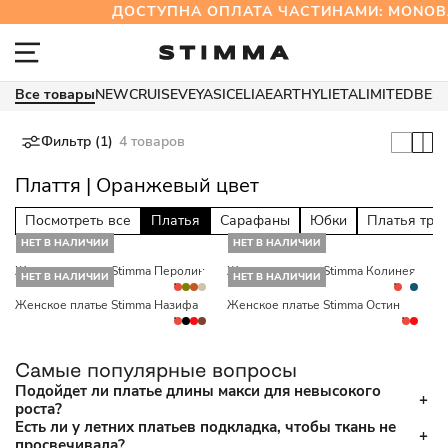
ДОСТУПНА ОПЛАТА ЧАСТИНАМИ: MONO
Все товары
NEW
CRUISE
VEYA
SICELIA
EARTHY
LIETA
LIMITED
BES
Фильтр (1)
4 товаров
Плаття | Оранжевый цвет
Посмотреть все
Платья
Сарафаны
Юбки
Платья три
НЕТ В НАЛИЧИИ
НЕТ В НАЛИЧИИ
Женское платье Stimma Перолин
Женское платье Stimma Колинея
НЕТ В НАЛИЧИИ
НЕТ В НАЛИЧИИ
Женское платье Stimma Назифа
Женское платье Stimma Остин
Самые популярные вопросы
Подойдет ли платье длины макси для невысокого
роста?
Есть ли у летних платьев подкладка, чтобы ткань не
просвечивала?